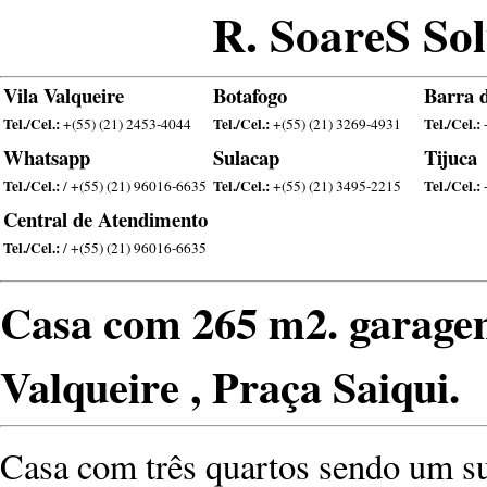
R. SoareS Sol
Vila Valqueire
Botafogo
Barra d
Tel./Cel.:
Tel./Cel.:
Tel./Cel.:
+(55) (21) 2453-4044
+(55) (21) 3269-4931
Whatsapp
Sulacap
Tijuca
Tel./Cel.:
Tel./Cel.:
Tel./Cel.:
/ +(55) (21) 96016-6635
+(55) (21) 3495-2215
Central de Atendimento
Tel./Cel.:
/ +(55) (21) 96016-6635
Casa com 265 m2. garagem
Valqueire , Praça Saiqui.
Casa com três quartos sendo um suí