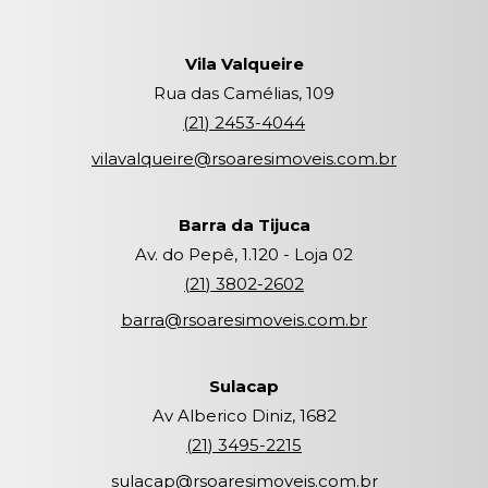
Vila Valqueire
Rua das Camélias, 109
(
21
)
2453-4044
vilavalqueire@rsoaresimoveis.com.br
Barra da Tijuca
Av. do Pepê, 1.120 - Loja 02
(
21
)
3802-2602
barra@rsoaresimoveis.com.br
Sulacap
Av Alberico Diniz, 1682
(
21
)
3495-2215
sulacap@rsoaresimoveis.com.br