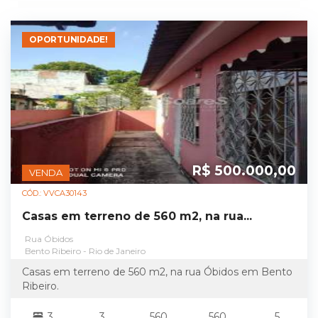
OPORTUNIDADE!
R$ 500.000,00
VENDA
CÓD.: VVCA30143
Casas em terreno de 560 m2, na rua...
Rua Óbidos
Bento Ribeiro - Rio de Janeiro
Casas em terreno de 560 m2, na rua Óbidos em Bento
Ribeiro.
3
3
560
560
5