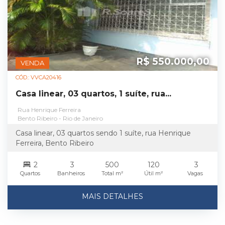
R$ 550.000,00
VENDA
CÓD.: VVCA20416
Casa linear, 03 quartos, 1 suíte, rua...
Rua Henrique Ferreira
Bento Ribeiro - Rio de Janeiro
Casa linear, 03 quartos sendo 1 suíte, rua Henrique
Ferreira, Bento Ribeiro
2
3
500
120
3
Quartos
Banheiros
Total m²
Útil m²
Vagas
MAIS DETALHES