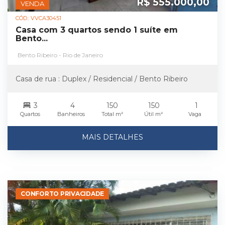
R$ 555.000,00
VENDA
CÓD.: VVCA30451
Casa com 3 quartos sendo 1 suíte em
Bento...
Bento Ribeiro - Rio de Janeiro
Casa de rua : Duplex / Residencial / Bento Ribeiro
3
4
150
150
1
Quartos
Banheiros
Total m²
Útil m²
Vaga
MAIS DETALHES
CONFORTO PRIVACIDADE