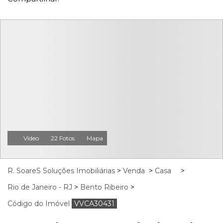
Vídeo
22 Fotos
Mapa
R. SoareS Soluções Imobiliárias
>
Venda
>
Casa
>
Rio de Janeiro - RJ
>
Bento Ribeiro
>
Código do Imóvel
VVCA30431