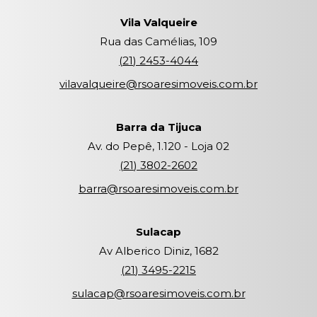
Vila Valqueire
Rua das Camélias, 109
(
21
)
2453-4044
vilavalqueire@rsoaresimoveis.com.br
Barra da Tijuca
Av. do Pepê, 1.120 - Loja 02
(
21
)
3802-2602
barra@rsoaresimoveis.com.br
Sulacap
Av Alberico Diniz, 1682
(
21
)
3495-2215
sulacap@rsoaresimoveis.com.br