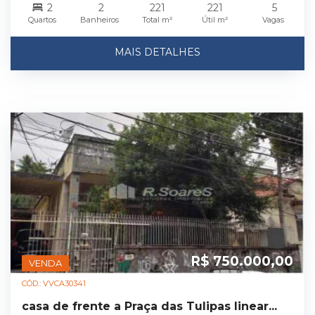
2
2
221
221
5
Quartos
Banheiros
Total m²
Útil m²
Vagas
MAIS DETALHES
R$ 750.000,00
VENDA
CÓD.: VVCA30341
casa de frente a Praça das Tulipas linear...