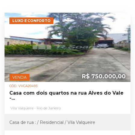
LUXO E CONFORTO
R$ 750.000,00
VENDA
CÓD.: VVCA20493
Casa com dois quartos na rua Alves do Vale
-...
Vila Valqueire - Rio de Janeiro
Casa de rua : / Residencial / Vila Valqueire