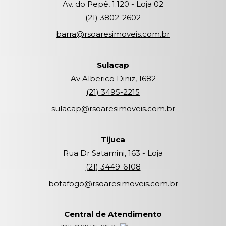
Av. do Pepê, 1.120 - Loja 02
(
21
)
3802-2602
barra@rsoaresimoveis.com.br
Sulacap
Av Alberico Diniz, 1682
(
21
)
3495-2215
sulacap@rsoaresimoveis.com.br
Tijuca
Rua Dr Satamini, 163 - Loja
(
21
)
3449-6108
botafogo@rsoaresimoveis.com.br
Central de Atendimento