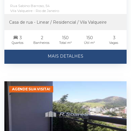
Rua Sabino Barroso, 54
Vila Valqueire - Rio de Janeiro
Casa de rua - Linear / Residencial / Vila Valqueire
3
2
150
150
3
Quartos
Banheiros
Total m²
Útil m²
Vagas
MAIS DETALHES
AGENDE SUA VISITA!