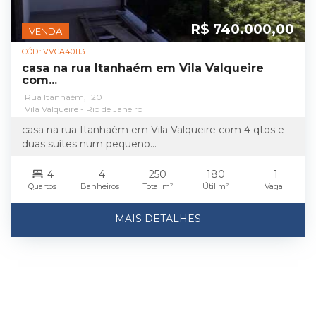
R$ 740.000,00
VENDA
CÓD.: VVCA40113
casa na rua Itanhaém em Vila Valqueire
com...
Rua Itanhaém, 120
Vila Valqueire - Rio de Janeiro
casa na rua Itanhaém em Vila Valqueire com 4 qtos e
duas suítes num pequeno...
4
4
250
180
1
Quartos
Banheiros
Total m²
Útil m²
Vaga
MAIS DETALHES