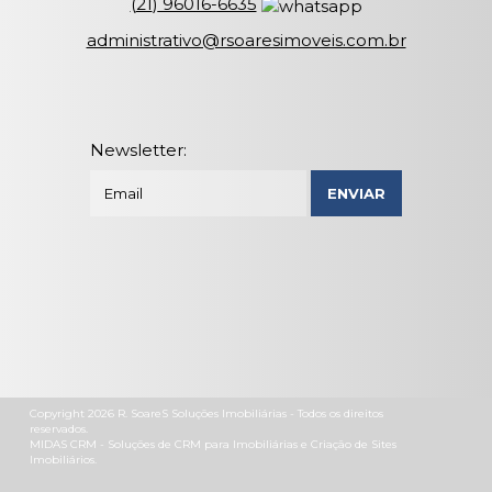
(
21
)
96016-6635
administrativo@rsoaresimoveis.com.br
Newsletter:
Copyright 2026
R. SoareS Soluções Imobiliárias
- Todos os direitos
reservados.
MIDAS CRM
- Soluções de
CRM para Imobiliárias
e
Criação de Sites
Imobiliários
.